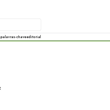
s
palavras-chave
editorial
2