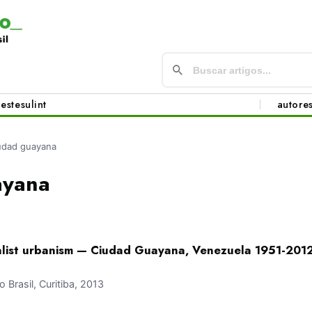
este
sul
int
autore
udad guayana
ayana
talist urbanism — Ciudad Guayana, Venezuela 1951-201
Brasil, Curitiba, 2013