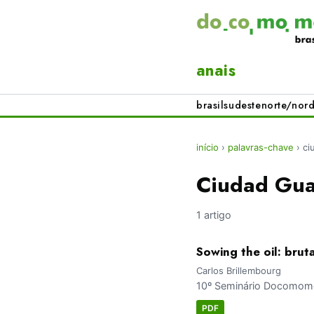
anais
brasil
sudeste
norte/nord
início
›
palavras-chave
›
ci
Ciudad Gu
1 artigo
Sowing the oil: bru
Carlos Brillembourg
10º Seminário Docomomo 
PDF