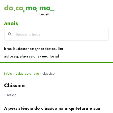
anais
brasil
sudeste
norte/nordeste
sul
int
autores
palavras-chave
editorial
início
›
palavras-chave
›
clássico
Clássico
1 artigo
A persistência do clássico na arquitetura e sua