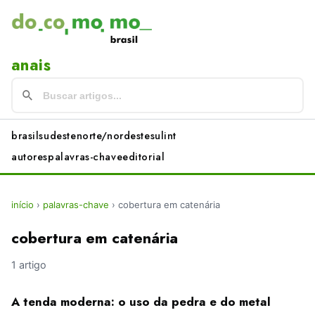
anais
brasil
sudeste
norte/nordeste
sul
int
autores
palavras-chave
editorial
início
›
palavras-chave
›
cobertura em catenária
cobertura em catenária
1 artigo
A tenda moderna: o uso da pedra e do metal