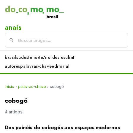
anais
brasil
sudeste
norte/nordeste
sul
int
autores
palavras-chave
editorial
início
›
palavras-chave
›
cobogó
cobogó
4 artigos
Dos painéis de cobogós aos espaços modernos