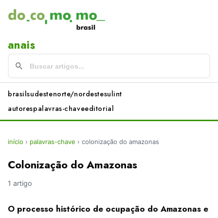
anais
brasil
sudeste
norte/nordeste
sul
int
autores
palavras-chave
editorial
início
›
palavras-chave
›
colonização do amazonas
Colonização do Amazonas
1 artigo
O processo histórico de ocupação do Amazonas e