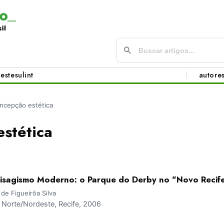
este
sul
int
autore
ncepção estética
stética
aisagismo Moderno: o Parque do Derby no "Novo Recif
 de Figueirôa Silva
Norte/Nordeste, Recife, 2006