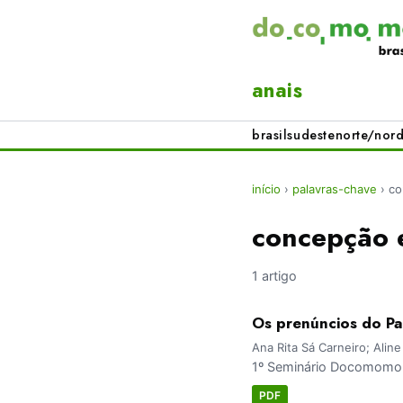
anais
brasil
sudeste
norte/nord
início
›
palavras-chave
›
co
concepção e
1 artigo
Os prenúncios do P
Ana Rita Sá Carneiro; Aline
1º Seminário Docomomo 
PDF