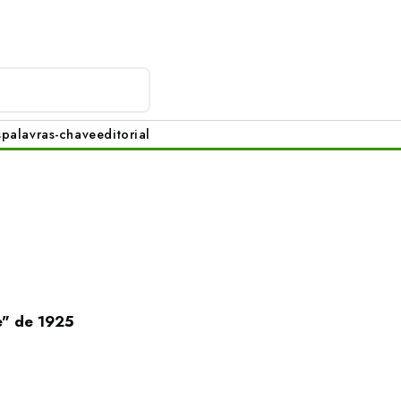
s
palavras-chave
editorial
e" de 1925