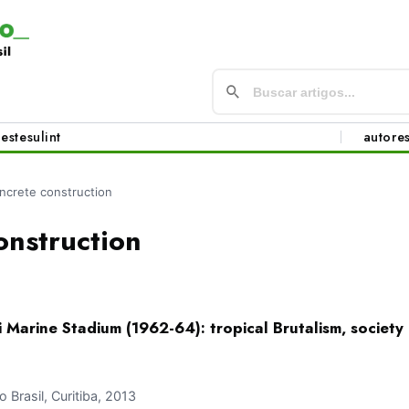
este
sul
int
autore
ncrete construction
onstruction
 Marine Stadium (1962-64): tropical Brutalism, society 
Brasil, Curitiba, 2013