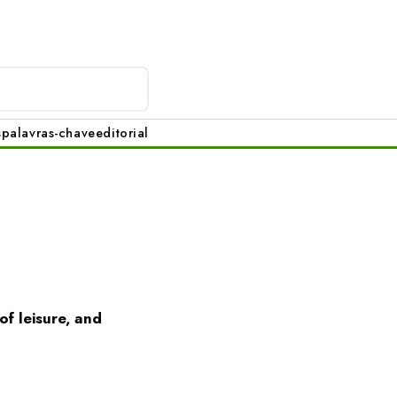
s
palavras-chave
editorial
of leisure, and