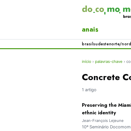
anais
brasil
sudeste
norte/nord
início
›
palavras-chave
›
co
Concrete C
1 artigo
Preserving the Miami
ethnic identity
Jean-François Lejeune
10º Seminário Docomomo 