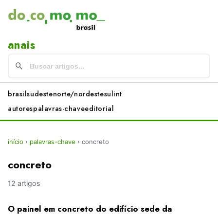
anais
brasil
sudeste
norte/nordeste
sul
int
autores
palavras-chave
editorial
início
›
palavras-chave
›
concreto
concreto
12 artigos
O painel em concreto do edifício sede da