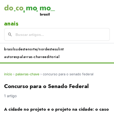
anais
brasil
sudeste
norte/nordeste
sul
int
autores
palavras-chave
editorial
início
›
palavras-chave
›
concurso para o senado federal
Concurso para o Senado Federal
1 artigo
A cidade no projeto e o projeto na cidade: o caso