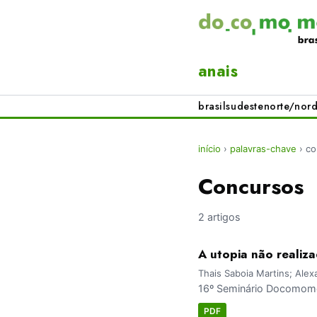
anais
brasil
sudeste
norte/nord
início
›
palavras-chave
›
co
Concursos
2 artigos
A utopia não realiz
Thais Saboia Martins; Alex
16º Seminário Docomomo 
PDF