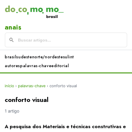
anais
brasil
sudeste
norte/nordeste
sul
int
autores
palavras-chave
editorial
início
›
palavras-chave
›
conforto visual
conforto visual
1 artigo
A pesquisa dos Materiais e técnicas construtivas e