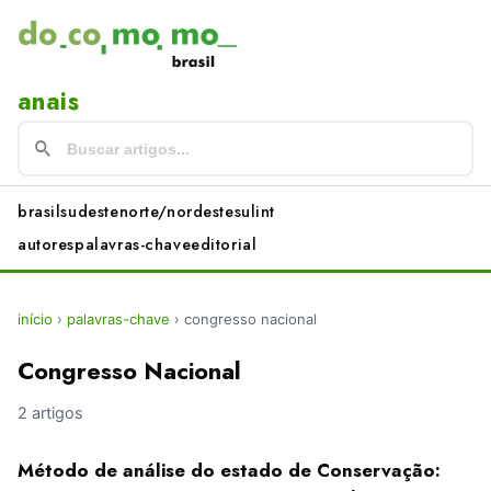
anais
brasil
sudeste
norte/nordeste
sul
int
autores
palavras-chave
editorial
início
›
palavras-chave
›
congresso nacional
Congresso Nacional
2 artigos
Método de análise do estado de Conservação: