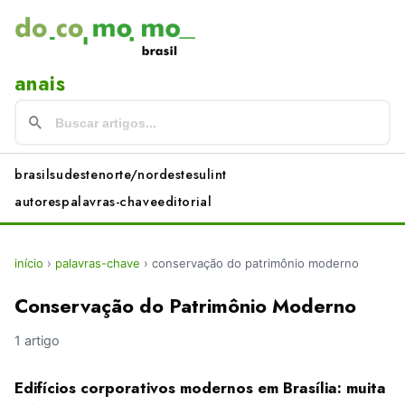
anais
brasil
sudeste
norte/nordeste
sul
int
autores
palavras-chave
editorial
início
›
palavras-chave
›
conservação do patrimônio moderno
Conservação do Patrimônio Moderno
1 artigo
Edifícios corporativos modernos em Brasília: muita