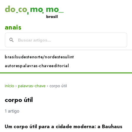
anais
brasil
sudeste
norte/nordeste
sul
int
autores
palavras-chave
editorial
início
›
palavras-chave
›
corpo útil
corpo útil
1 artigo
Um corpo útil para a cidade moderna: a Bauhaus