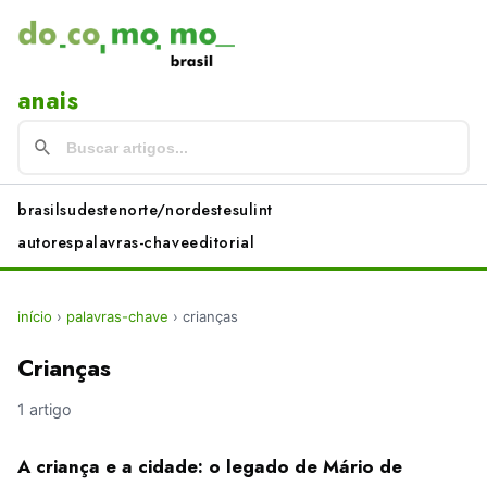
anais
brasil
sudeste
norte/nordeste
sul
int
autores
palavras-chave
editorial
início
›
palavras-chave
›
crianças
Crianças
1 artigo
A criança e a cidade: o legado de Mário de