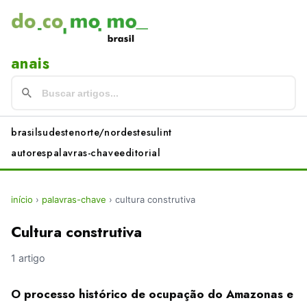
anais
brasil
sudeste
norte/nordeste
sul
int
autores
palavras-chave
editorial
início
›
palavras-chave
›
cultura construtiva
Cultura construtiva
1 artigo
O processo histórico de ocupação do Amazonas e