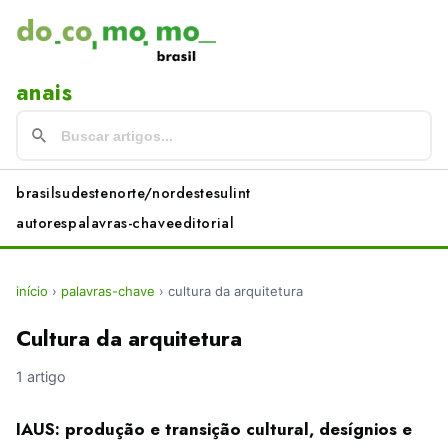
anais
brasil
sudeste
norte/nordeste
sul
int
autores
palavras-chave
editorial
início
›
palavras-chave
›
cultura da arquitetura
Cultura da arquitetura
1 artigo
IAUS: produção e transição cultural, desígnios e