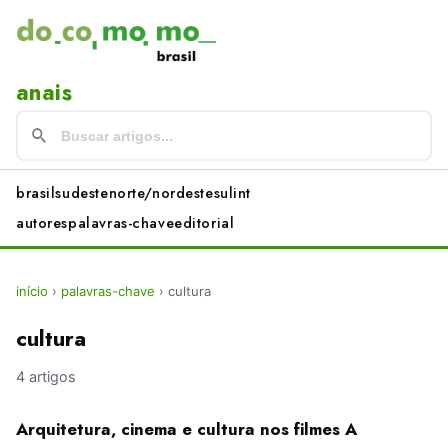
anais
brasil
sudeste
norte/nordeste
sul
int
autores
palavras-chave
editorial
início
›
palavras-chave
›
cultura
cultura
4 artigos
Arquitetura, cinema e cultura nos filmes A