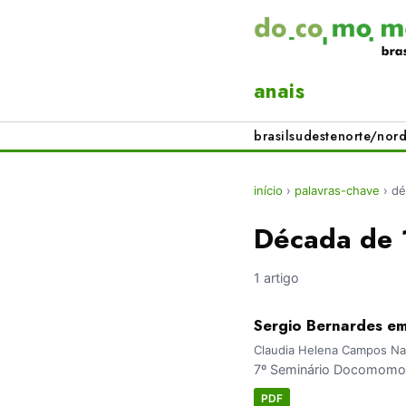
anais
brasil
sudeste
norte/nord
início
›
palavras-chave
›
dé
Década de
1 artigo
Sergio Bernardes em
Claudia Helena Campos N
7º Seminário Docomomo 
PDF