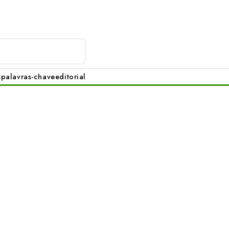
s
palavras-chave
editorial