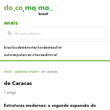
anais
brasil
sudeste
norte/nordeste
sul
int
autores
palavras-chave
editorial
início
›
palavras-chave
›
de caracas
de Caracas
1 artigo
Estruturas modernas: a segunda expansão do