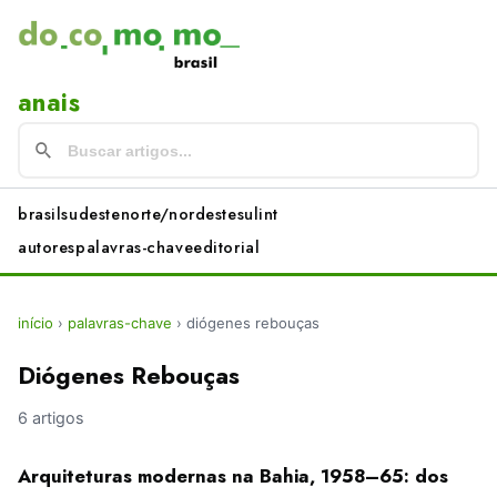
anais
brasil
sudeste
norte/nordeste
sul
int
autores
palavras-chave
editorial
início
›
palavras-chave
›
diógenes rebouças
Diógenes Rebouças
6 artigos
Arquiteturas modernas na Bahia, 1958–65: dos