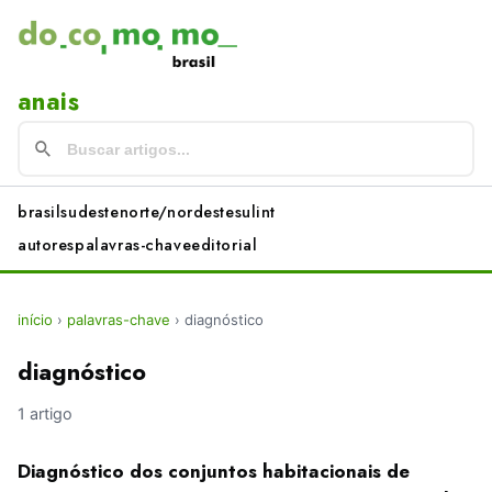
anais
brasil
sudeste
norte/nordeste
sul
int
autores
palavras-chave
editorial
início
›
palavras-chave
›
diagnóstico
diagnóstico
1 artigo
Diagnóstico dos conjuntos habitacionais de