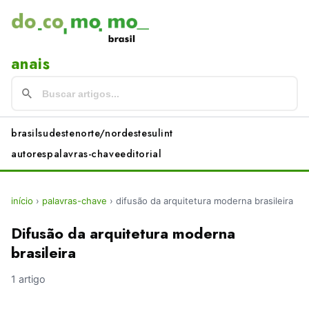
anais
brasil
sudeste
norte/nordeste
sul
int
autores
palavras-chave
editorial
início
›
palavras-chave
›
difusão da arquitetura moderna brasileira
Difusão da arquitetura moderna
brasileira
1 artigo