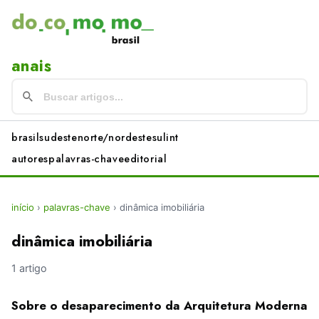
anais
brasil
sudeste
norte/nordeste
sul
int
autores
palavras-chave
editorial
início
›
palavras-chave
›
dinâmica imobiliária
dinâmica imobiliária
1 artigo
Sobre o desaparecimento da Arquitetura Moderna