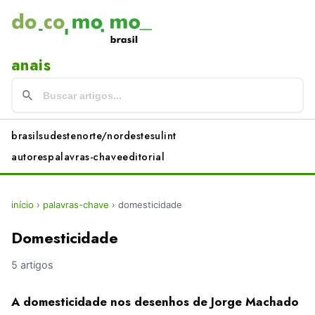
anais
brasil
sudeste
norte/nordeste
sul
int
autores
palavras-chave
editorial
início
›
palavras-chave
›
domesticidade
Domesticidade
5 artigos
A domesticidade nos desenhos de Jorge Machado