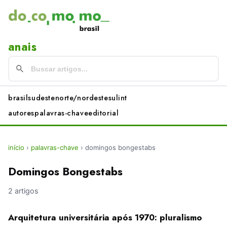
anais
brasil
sudeste
norte/nordeste
sul
int
autores
palavras-chave
editorial
início
›
palavras-chave
›
domingos bongestabs
Domingos Bongestabs
2 artigos
Arquitetura universitária após 1970: pluralismo