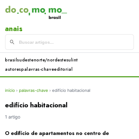
anais
brasil
sudeste
norte/nordeste
sul
int
autores
palavras-chave
editorial
início
›
palavras-chave
›
edifício habitacional
edifício habitacional
1 artigo
O edifício de apartamentos no centro de