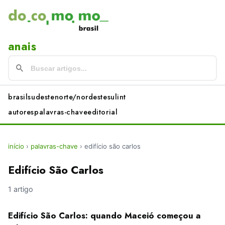
anais
brasil
sudeste
norte/nordeste
sul
int
autores
palavras-chave
editorial
início
›
palavras-chave
›
edifício são carlos
Edifício São Carlos
1 artigo
Edifício São Carlos: quando Maceió começou a