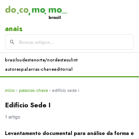
anais
brasil
sudeste
norte/nordeste
sul
int
autores
palavras-chave
editorial
início
›
palavras-chave
›
edifício sede i
Edifício Sede I
1 artigo
Levantamento documental para análise da forma e