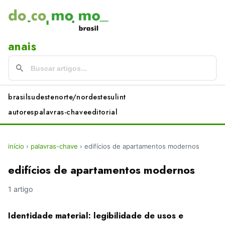
anais
brasil
sudeste
norte/nordeste
sul
int
autores
palavras-chave
editorial
início
›
palavras-chave
›
edifícios de apartamentos modernos
edifícios de apartamentos modernos
1 artigo
Identidade material: legibilidade de usos e