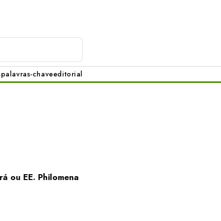
s
palavras-chave
editorial
rá ou EE. Philomena