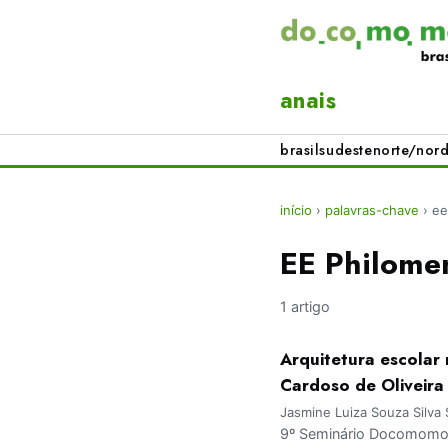
anais
brasil
sudeste
norte/nord
início
›
palavras-chave
›
ee
EE Philome
1 artigo
Arquitetura escolar
Cardoso de Oliveira
Jasmine Luiza Souza Silva 
9º Seminário Docomomo 