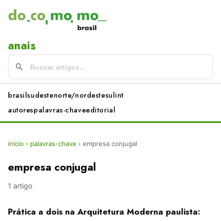
anais
brasil
sudeste
norte/nordeste
sul
int
autores
palavras-chave
editorial
início
›
palavras-chave
›
empresa conjugal
empresa conjugal
1 artigo
Prática a dois na Arquitetura Moderna paulista: