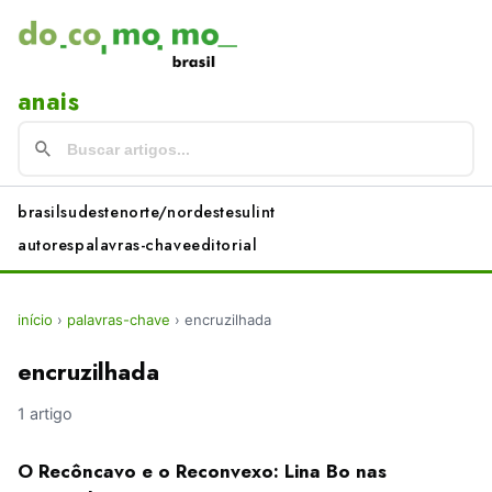
anais
brasil
sudeste
norte/nordeste
sul
int
autores
palavras-chave
editorial
início
›
palavras-chave
›
encruzilhada
encruzilhada
1 artigo
O Recôncavo e o Reconvexo: Lina Bo nas