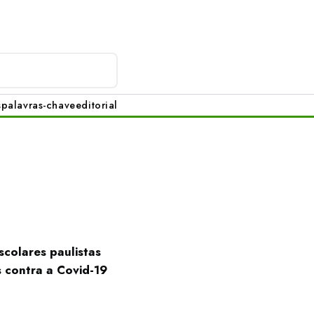
s
palavras-chave
editorial
scolares paulistas
 contra a Covid-19