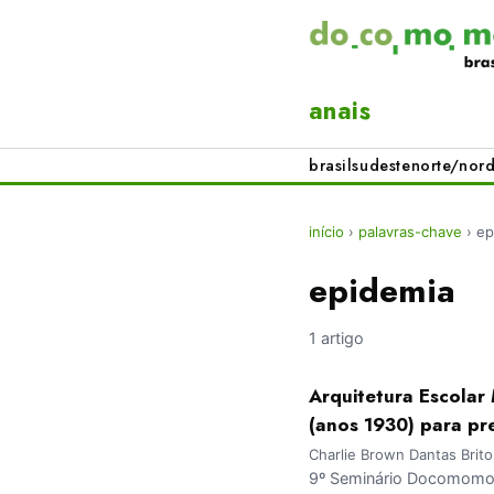
anais
brasil
sudeste
norte/nord
início
›
palavras-chave
›
ep
epidemia
1 artigo
Arquitetura Escolar 
(anos 1930) para pr
Charlie Brown Dantas Brito;
9º Seminário Docomomo 