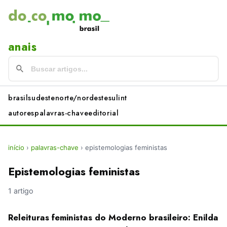
anais
brasil
sudeste
norte/nordeste
sul
int
autores
palavras-chave
editorial
início
›
palavras-chave
›
epistemologias feministas
Epistemologias feministas
1 artigo
Releituras feministas do Moderno brasileiro: Enilda