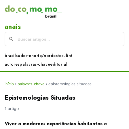
anais
brasil
sudeste
norte/nordeste
sul
int
autores
palavras-chave
editorial
início
›
palavras-chave
›
epistemologias situadas
Epistemologias Situadas
1 artigo
Viver o moderno: experiências habitantes e