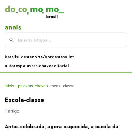
anais
brasil
sudeste
norte/nordeste
sul
int
autores
palavras-chave
editorial
início
›
palavras-chave
›
escola-classe
Escola-classe
1 artigo
Antes celebrada, agora esquecida, a escola da