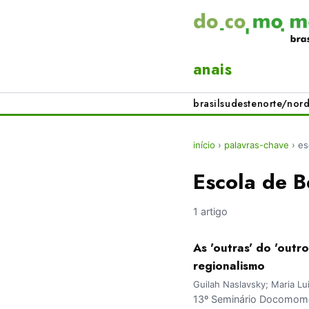
anais
brasil
sudeste
norte/nord
início
›
palavras-chave
›
es
Escola de 
1 artigo
As 'outras' do 'outr
regionalismo
Guilah Naslavsky; Maria Lu
13º Seminário Docomomo 