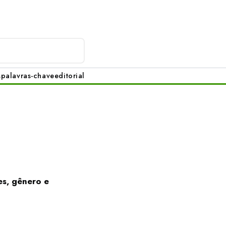
s
palavras-chave
editorial
es, gênero e