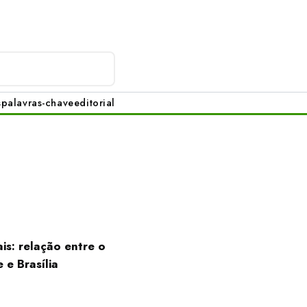
s
palavras-chave
editorial
s: relação entre o
 e Brasília