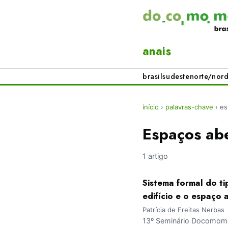
anais
brasil
sudeste
norte/nord
início
›
palavras-chave
›
es
Espaços abe
1 artigo
Sistema formal do t
edifício e o espaço
Patrícia de Freitas Nerbas
13º Seminário Docomomo 