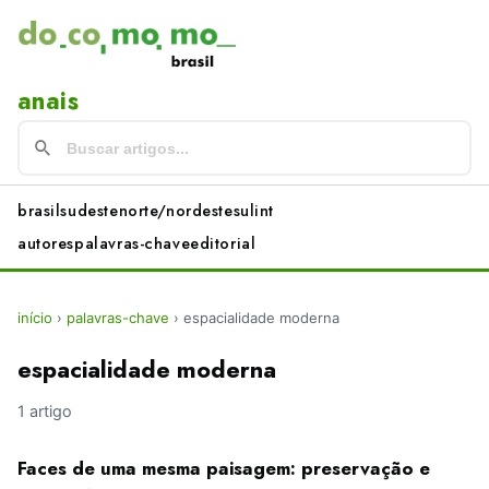
anais
brasil
sudeste
norte/nordeste
sul
int
autores
palavras-chave
editorial
início
›
palavras-chave
›
espacialidade moderna
espacialidade moderna
1 artigo
Faces de uma mesma paisagem: preservação e