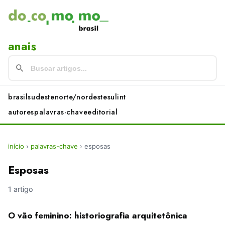
anais
brasil
sudeste
norte/nordeste
sul
int
autores
palavras-chave
editorial
início
›
palavras-chave
›
esposas
Esposas
1 artigo
O vão feminino: historiografia arquitetônica