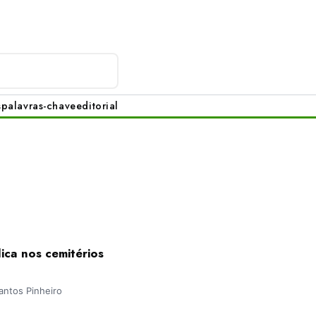
s
palavras-chave
editorial
ica nos cemitérios
antos Pinheiro