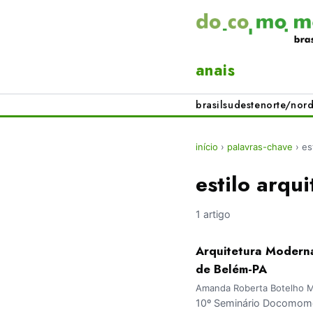
anais
brasil
sudeste
norte/nord
início
›
palavras-chave
›
es
estilo arqui
1 artigo
Arquitetura Moderna 
de Belém-PA
Amanda Roberta Botelho Me
10º Seminário Docomomo