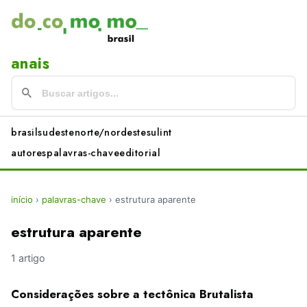
anais
brasil
sudeste
norte/nordeste
sul
int
autores
palavras-chave
editorial
início
›
palavras-chave
›
estrutura aparente
estrutura aparente
1 artigo
Considerações sobre a tectônica Brutalista