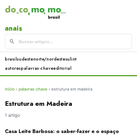
anais
brasil
sudeste
norte/nordeste
sul
int
autores
palavras-chave
editorial
início
›
palavras-chave
›
estrutura em madeira
Estrutura em Madeira
1 artigo
Casa Leite Barbosa: o saber-fazer e o espaço