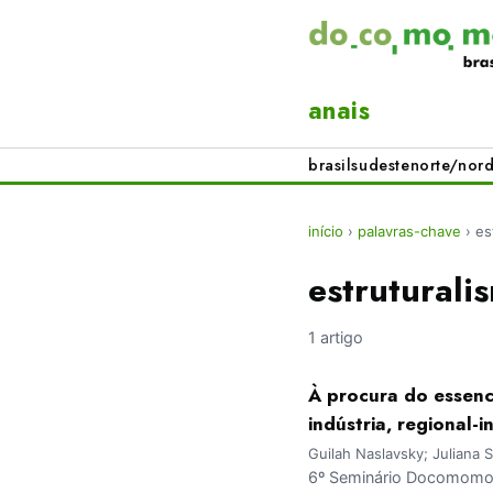
anais
brasil
sudeste
norte/nord
início
›
palavras-chave
›
es
estruturali
1 artigo
À procura do essenc
indústria, regional
Guilah Naslavsky; Juliana 
6º Seminário Docomomo 