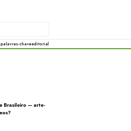
s
palavras-chave
editorial
 Brasileiro — arte-
meos?