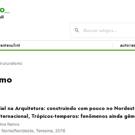
este
sul
int
autore
truturalismo
smo
ial na Arquitetura: construindo com pouco no Nordeste
-internacional, Trópicos-temperos: fenômenos ainda gê
Silva Ramos
Norte/Nordeste, Teresina, 2016