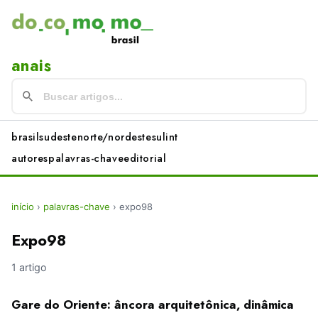
anais
brasil
sudeste
norte/nordeste
sul
int
autores
palavras-chave
editorial
início
›
palavras-chave
›
expo98
Expo98
1 artigo
Gare do Oriente: âncora arquitetônica, dinâmica