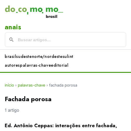
anais
brasil
sudeste
norte/nordeste
sul
int
autores
palavras-chave
editorial
início
›
palavras-chave
›
fachada porosa
Fachada porosa
1 artigo
Ed. Antônio Ceppas: interações entre fachada,