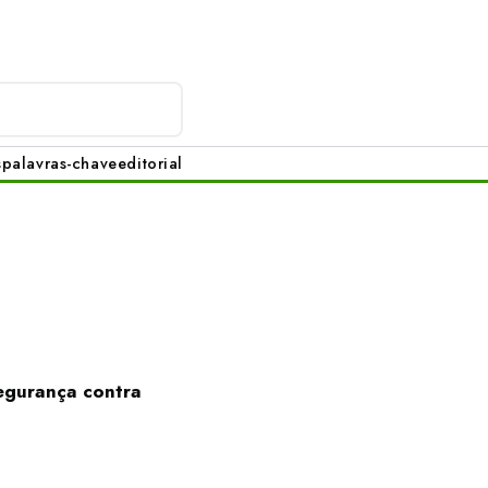
s
palavras-chave
editorial
egurança contra