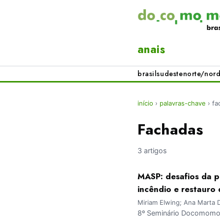
anais
brasil
sudeste
norte/nord
início
›
palavras-chave
›
fa
Fachadas
3 artigos
MASP: desafios da 
incêndio e restauro
Miriam Elwing; Ana Marta D
8º Seminário Docomomo 