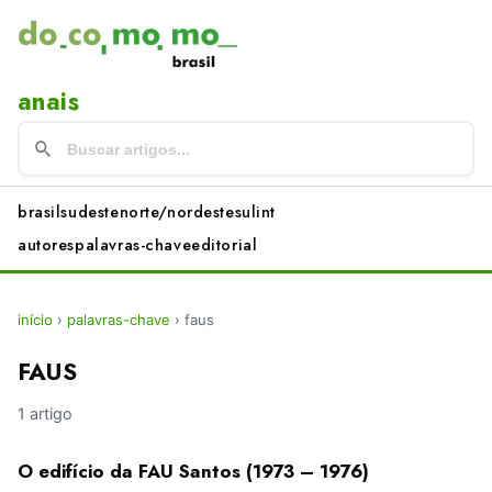
anais
brasil
sudeste
norte/nordeste
sul
int
autores
palavras-chave
editorial
início
›
palavras-chave
›
faus
FAUS
1 artigo
O edifício da FAU Santos (1973 – 1976)