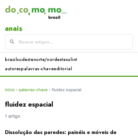
anais
brasil
sudeste
norte/nordeste
sul
int
autores
palavras-chave
editorial
início
›
palavras-chave
›
fluidez espacial
fluidez espacial
1 artigo
Dissolução das paredes: painéis e móveis de